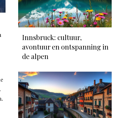
n
Innsbruck: cultuur,
avontuur en ontspanning in
de alpen
de
.
n.