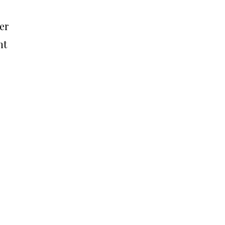
er
ht