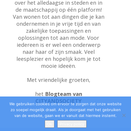
over het alledaagse in steden en in
de maatschappij op één platform!
Van wonen tot aan dingen die je kan
ondernemen in je vrije tijd en van
zakelijke toepassingen en
oplossingen tot aan mode. Voor
iedereen is er wel een onderwerp
naar haar of zijn smaak. Veel
leesplezier en hopelijk kom je tot
mooie ideeën.
Met vriendelijke groeten,
het
Blogteam van
CITYANDSOCIETY
We gebruiken cookies om ervoor te zorgen dat onze website
zo soepel mogelijk draait. Als je doorgaat met het gebruiken
van de website, gaan we er vanuit dat hiermee instemt.
Ok
Privacy policy