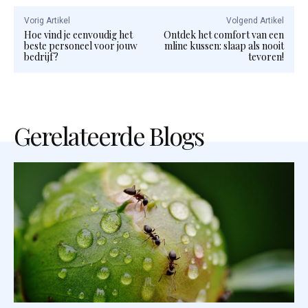
Vorig Artikel
Volgend Artikel
Hoe vind je eenvoudig het
Ontdek het comfort van een
beste personeel voor jouw
mline kussen: slaap als nooit
bedrijf?
tevoren!
Gerelateerde Blogs