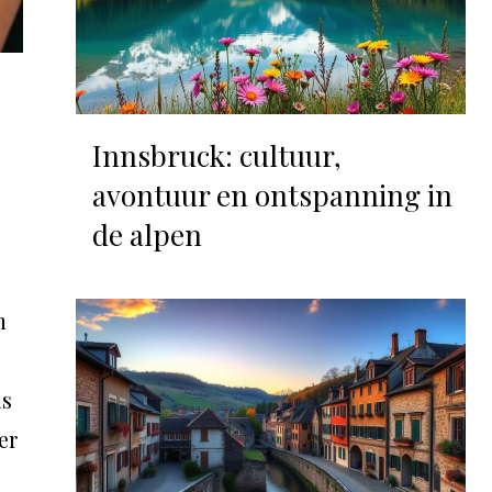
Innsbruck: cultuur,
avontuur en ontspanning in
de alpen
n
is
er