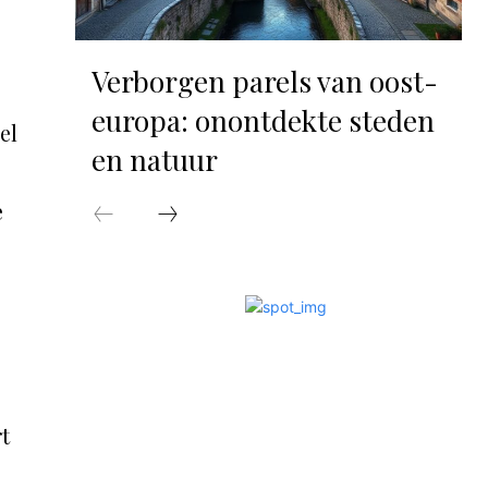
Verborgen parels van oost-
europa: onontdekte steden
el
en natuur
e
rt