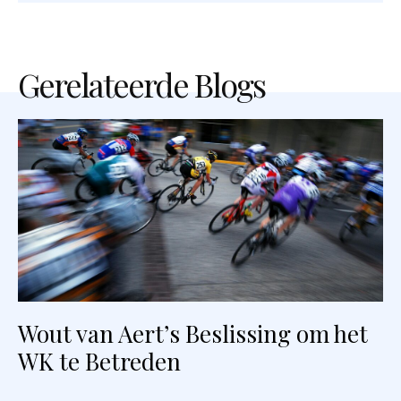
Gerelateerde Blogs
Wout van Aert’s Beslissing om het
WK te Betreden