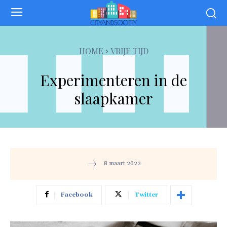
HOME
VRIJE TIJD
Experimenteren in de
slaapkamer
8 maart 2022
Facebook
Twitter