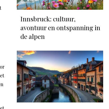
t
Innsbruck: cultuur,
avontuur en ontspanning in
de alpen
oor
et
en
et