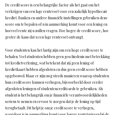
De credit score is een belangrijke factor als het gaat om het
verkrijgen van een lage rentevoet voor een zakelijk hypothecair
krediet. Banken en andere financiële instellingen gebruiken deze
score om te bepalen of u in aanmerking komt voor een lening en
hoeveel rente zij u zullen vragen. Hoe hoger de credit score, hoe
groter de kans dat u een lage rentevoet ontvangt.
Voor studenten kan het lastig zijn om een hoge credit score te
behalen. Veel studenten hebben geen geschiedenis met betrekking
tot kredietverlening, wat betekent dat zij geen lening of
kredietkaart hebben afgesloten en dus geen credit score hebben
opgebouwd. Maar er zijn nog steeds manieren waarop studenten
hun credit score kunnen verhogen, bijvoorbeeld door eerder
afgesloten leningen of studentencreditcards te gebruiken. Als
student is het belangrijk om je financiële verantwoordelijkheden
serieus te nemen en ervoor te zorgen dat je de lening op tijd
terugbetaalt. Dit helpt je om je credit score te verhogen,
waardoor je in aanmerking komt voor lagere rentetarieven bij de