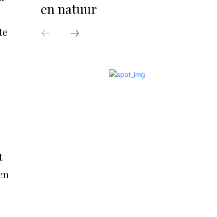
en natuur
te
t
en