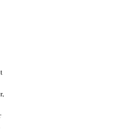
t
r,
r