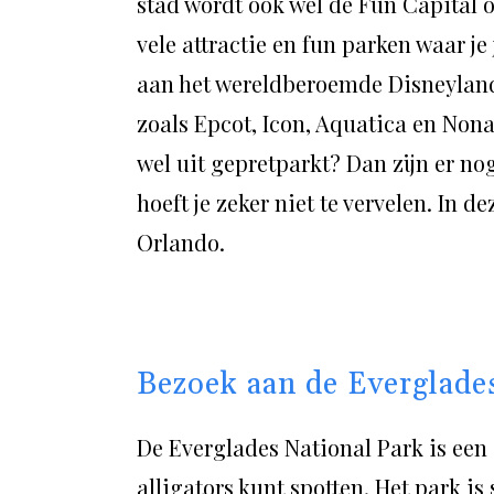
stad wordt ook wel de Fun Capital o
vele attractie en fun parken waar j
aan het wereldberoemde Disneyland
zoals Epcot, Icon, Aquatica en Nona
wel uit gepretparkt? Dan zijn er no
hoeft je zeker niet te vervelen. In d
Orlando.
Bezoek aan de Everglade
De Everglades National Park is een
alligators kunt spotten. Het park is