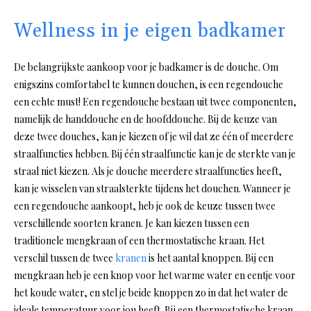
Wellness in je eigen badkamer
De belangrijkste aankoop voor je badkamer is de douche. Om
enigszins comfortabel te kunnen douchen, is een regendouche
een echte must! Een regendouche bestaan uit twee componenten,
namelijk de handdouche en de hoofddouche. Bij de keuze van
deze twee douches, kan je kiezen of je wil dat ze één of meerdere
straalfuncties hebben. Bij één straalfunctie kan je de sterkte van je
straal niet kiezen. Als je douche meerdere straalfuncties heeft,
kan je wisselen van straalsterkte tijdens het douchen. Wanneer je
een regendouche aankoopt, heb je ook de keuze tussen twee
verschillende soorten kranen. Je kan kiezen tussen een
traditionele mengkraan of een thermostatische kraan. Het
verschil tussen de twee
kranen
is het aantal knoppen. Bij een
mengkraan heb je een knop voor het warme water en eentje voor
het koude water, en stel je beide knoppen zo in dat het water de
ideale temperatuur voor jou heeft. Bij een thermostatische kraan