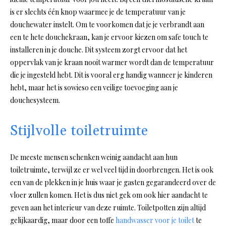
is er slechts één knop waarmee je de temperatuur van je
douchewater instelt. Om te voorkomen dat je je verbrandt aan
een te hete douchekraan, kan je ervoor kiezen om safe touch te
installeren in je douche. Dit systeem zorgt ervoor dat het
oppervlak van je kraan nooit warmer wordt dan de temperatuur
die je ingesteld hebt. Dit is vooral erg handig wanneer je kinderen
hebt, maar het is sowieso een veilige toevoeging aan je
douchesysteem.
Stijlvolle toiletruimte
De meeste mensen schenken weinig aandacht aan hun
toiletruimte, terwijl ze er wel veel tijd in doorbrengen. Het is ook
een van de plekken in je huis waar je gasten gegarandeerd over de
vloer zullen komen. Het is dus niet gek om ook hier aandacht te
geven aan het interieur van deze ruimte. Toiletpotten zijn altijd
gelijkaardig, maar door een toffe
handwasser voor je toilet
te