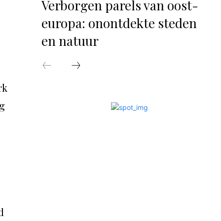
Verborgen parels van oost-
europa: onontdekte steden
en natuur
rk
og
d