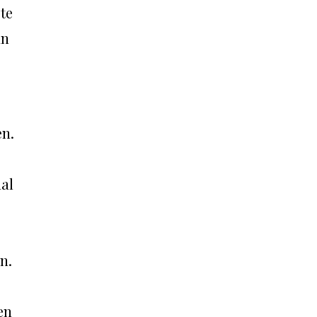
 te
an
en.
aal
n.
en