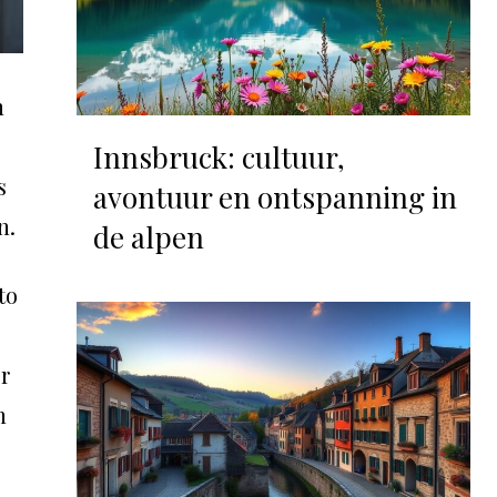
n
Innsbruck: cultuur,
s
avontuur en ontspanning in
n.
de alpen
to
r
n