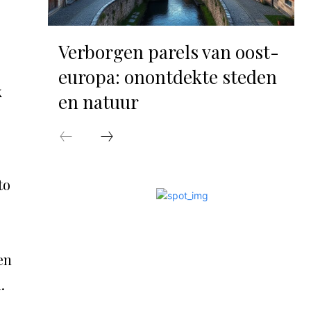
Verborgen parels van oost-
europa: onontdekte steden
k
en natuur
to
en
.