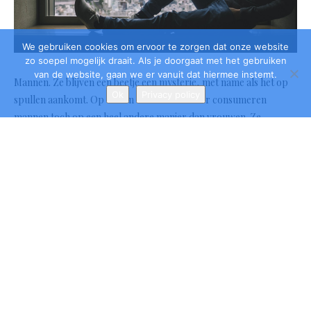
We gebruiken cookies om ervoor te zorgen dat onze website
zo soepel mogelijk draait. Als je doorgaat met het gebruiken
van de website, gaan we er vanuit dat hiermee instemt.
Ok
Privacy policy