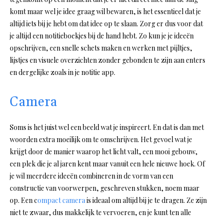
komt maar wel je idee graag wil bewaren, is het essentieel dat je
altijd iets bij je hebt om dat idee op te slaan. Zorg er dus voor dat
je altijd een notitieboekjes bij de hand hebt. Zo kun je je ideeën
opschrijven, een snelle schets maken en werken met pijltjes,
lijstjes en visuele overzichten zonder gebonden te zijn aan enters
en dergelijke zoals in je notitie app.
Camera
Soms is het juist wel een beeld wat je inspireert. En dat is dan met
woorden extra moeilijk om te omschrijven. Het gevoel wat je
krijgt door de manier waarop het licht valt, een mooi gebouw,
een plek die je al jaren kent maar vanuit een hele nieuwe hoek. Of
je wil meerdere ideeën combineren in de vorm van een
constructie van voorwerpen, geschreven stukken, noem maar
op. Een c
ompact camera
is ideaal om altijd bij je te dragen. Ze zijn
niet te zwaar, dus makkelijk te vervoeren, en je kunt ten alle