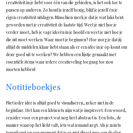
creativiteit in je hebt voor één van die gebieden, is het ook toe te
passen op anderen. Zo houd je jezelf bezig, blijf je jezelf én je
eigen creativiteit uitdagen. Misschien merk je dat je wat laks bent
geworden met je creativiteit de laatste tijd. Weet je niet hoe je
verder moet, heb je vage ideeën in je hoofd en weet je niet hoe je
die uit moet werken. Waar moet je beginnen? Hoe zorg je dat jij
altijd de middelen klaar hebt staan als er een idee in je op komt om
deze goed uit te werken? We hebben een lijstje gemaakt met
essentiële items waar iedere creatieveling toegang toe zou
moeten hebben!
Notitieboekjes
Niet ieder idee is altijd goed te visualiseren, zeker niet in de
beginfase. Het kan een klein iets zijn wat je inspireert. Een woord,
een idee voor een project wat nog heel abstract is. Een foto, de
manier waarop het licht valt, iets wat iemand zegt. Als je zoiets
tegenkomt op een moment dat je er niet direct mee aan de slag